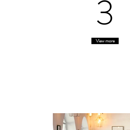
3
View more