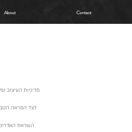
שִׂים
לֵב:
בְּאֲתָר
About
Contact
זֶה
מֻפְעֶלֶת
מַעֲרֶכֶת
נָגִישׁ
בִּקְלִיק
הַמְּסַיַּעַת
לִנְגִישׁוּת
הָאֲתָר.
לְחַץ
Control-
F11
לְהַתְאָמַת
הָאֲתָר
לְעִוְורִים
הַמִּשְׁתַּמְּשִׁים
בְּתוֹכְנַת
קוֹרֵא־מָסָךְ;
לְחַץ
Control-
F10
לִפְתִיחַת
תַּפְרִיט
נְגִישׁוּת.
מדיניות העיצוב ש
לצד המראה הטבעי
השראת האדריכל 