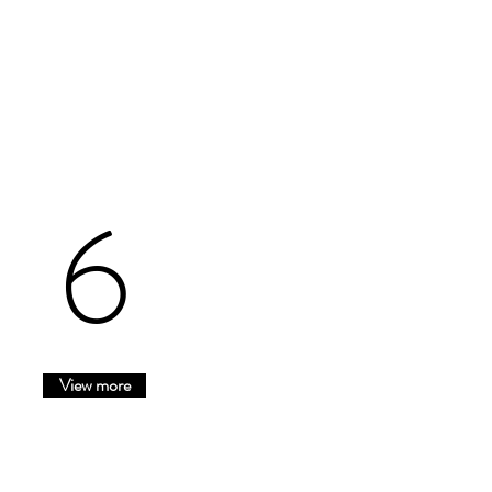
6
View more