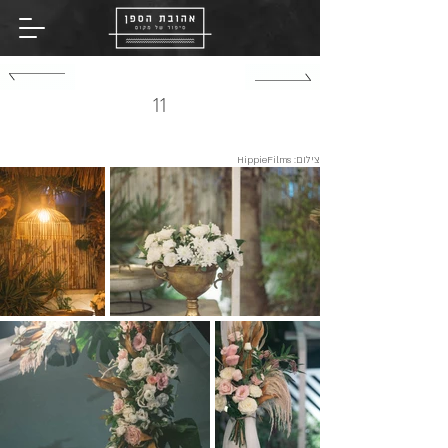
שִׂים
לֵב:
בְּאֲתָר
זֶה
מֻפְעֶלֶת
מַעֲרֶכֶת
נָגִישׁ
בִּקְלִיק
הַמְּסַיַּעַת
11
לִנְגִישׁוּת
הָאֲתָר.
צילום: HippieFilms