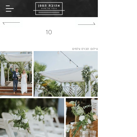
שִׂים
לֵב:
בְּאֲתָר
זֶה
מֻפְעֶלֶת
מַעֲרֶכֶת
נָגִישׁ
בִּקְלִיק
הַמְּסַיַּעַת
10
לִנְגִישׁוּת
הָאֲתָר.
צילום: סברס צלמים