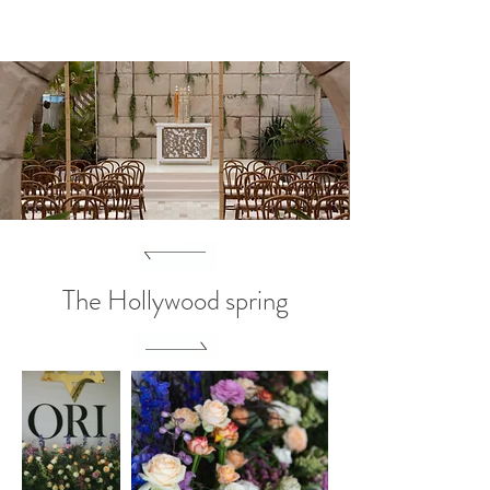
שִׂים
לֵב:
בְּאֲתָר
זֶה
מֻפְעֶלֶת
מַעֲרֶכֶת
נָגִישׁ
בִּקְלִיק
הַמְּסַיַּעַת
לִנְגִישׁוּת
הָאֲתָר.
The Hollywood spring