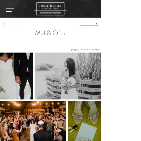
שִׂים
לֵב:
בְּאֲתָר
זֶה
מֻפְעֶלֶת
מַעֲרֶכֶת
נָגִישׁ
בִּקְלִיק
הַמְּסַיַּעַת
Mel & Ofer
לִנְגִישׁוּת
הָאֲתָר.
צילום: הפידייז צלמים