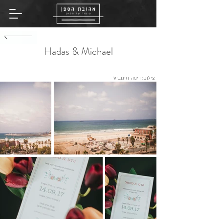
שִׂים
לֵב:
בְּאֲתָר
זֶה
מֻפְעֶלֶת
מַעֲרֶכֶת
נָגִישׁ
בִּקְלִיק
הַמְּסַיַּעַת
Hadas & Michael
לִנְגִישׁוּת
הָאֲתָר.
צילום: דימה וזינוביץ׳