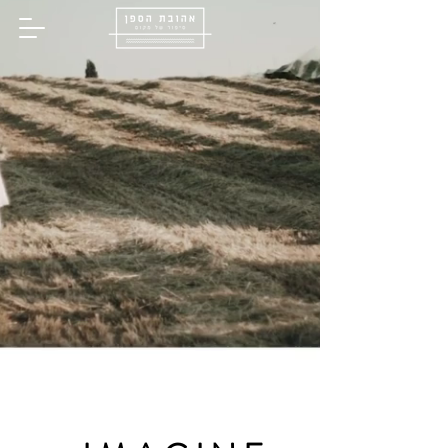
שִׂים
לֵב:
בְּאֲתָר
זֶה
מֻפְעֶלֶת
מַעֲרֶכֶת
נָגִישׁ
בִּקְלִיק
הַמְּסַיַּעַת
לִנְגִישׁוּת
הָאֲתָר.