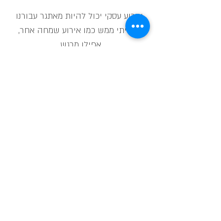
אירוע עסקי יכול להיות מאתגר עבורנו
וחוויתי ממש כמו אירוע שמחה אחר,
אפילו מרגש..
אהובת הספן מזמינה אתכם לתכנן
אירועי קונספט לחברה שלכם שנתאים
במיוחד בשביל האירוע שלכם.
View more
החתונה של אנה ואליאס
31.05.23
"מהרגע הראשון שראינו את המקום ידענו שזה
המקום המושלם